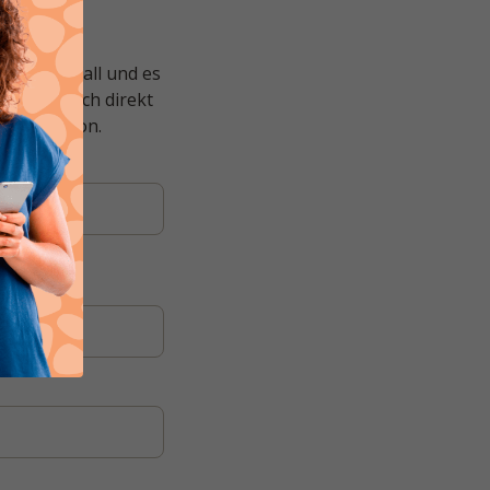
en Streitfall und es
chwerde auch direkt
 Reklamation.