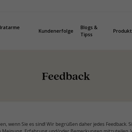
dratarme
Blogs &
Kundenerfolge
Produk
Tipss
Feedback
den, wenn Sie es sind! Wir begrüßen daher jedes Feedback. Si
re Meinung, Erfahrung und/oder Bemerkungen mitzuteilen. 