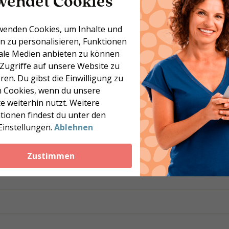
wendet Cookies
ons- und Streitverfahren
wenden Cookies, um Inhalte und
 nicht zufriedenstellend gelöst wird, handelt es sich um ein
n zu personalisieren, Funktionen
keit, ein Schiedsverfahren einzuleiten. Sie können eine Bes
iale Medien anbieten zu können
hen, und zwar innerhalb von 4 Wochen nach Einreichung der
 Zugriffe auf unsere Website zu
ren. Du gibst die Einwilligung zu
 Cookies, wenn du unsere
e weiterhin nutzt. Weitere
tionen findest du unter den
Last
Einstellungen.
Ablehnen
Zustimmen