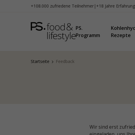
Zum
+108.000 zufriedene Teilnehmer
|
+18 Jahre Erfahrung
Inhalt
springen
PS.
Kohlenhy
Programm
Rezepte
Startseite
Feedback
Wir sind erst zufrie
eingeladen, uns Ih