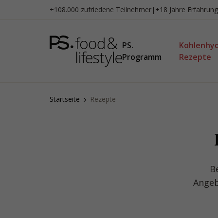
Zum
+108.000 zufriedene Teilnehmer
|
+18 Jahre Erfahrung
Inhalt
springen
PS.
Kohlenhy
Programm
Rezepte
Startseite
Rezepte
B
Angeb