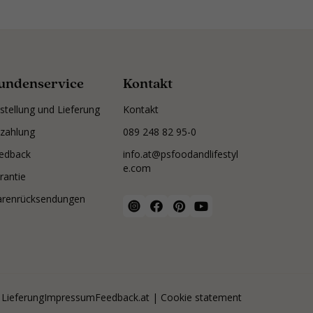
undenservice
Kontakt
stellung und Lieferung
Kontakt
zahlung
089 248 82 95-0
edback
info.at@psfoodandlifestyl
e.com
rantie
renrücksendungen
 Lieferung
Impressum
Feedback
.at | Cookie statement