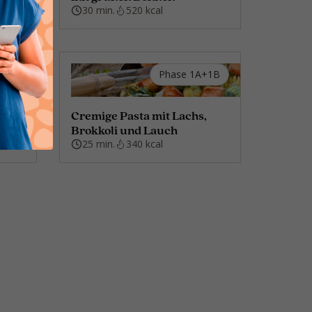
30 min.
520 kcal
+1B
Phase 1A+1B
o
Cremige Pasta mit Lachs,
Brokkoli und Lauch
25 min.
340 kcal