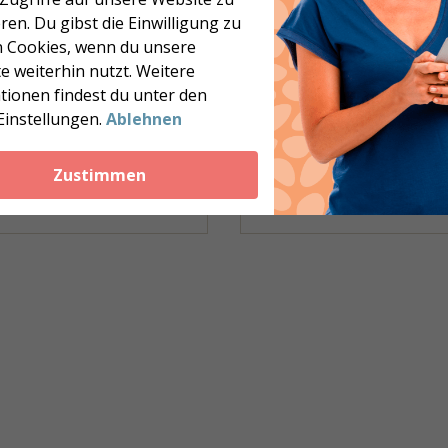
 min.
10 min.
397 kcal
ren. Du gibst die Einwilligung zu
 Cookies, wenn du unsere
e weiterhin nutzt. Weitere
tionen findest du unter den
Phase 1A+1B
Phase 1A
Einstellungen.
Ablehnen
schbällchen mit Tzatziki
Mexikanischer Fischtac
Zustimmen
 min.
122 kcal
25 min.