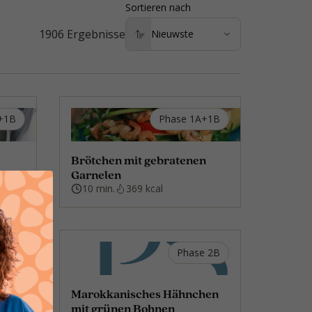
Sortieren nach
1906
Ergebnisse
+1B
Phase 1A+1B
Brötchen mit gebratenen
el
Garnelen
10 min.
369 kcal
+1B
Phase 2B
elei
Marokkanisches Hähnchen
mit grünen Bohnen