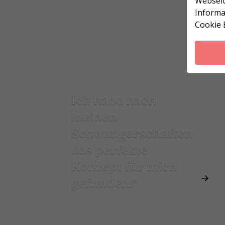
Webseit
Informa
Cookie 
Ich habe nach
meinen
Schwangerschaften
das perfekte
Konzept für mich
gefunden!*