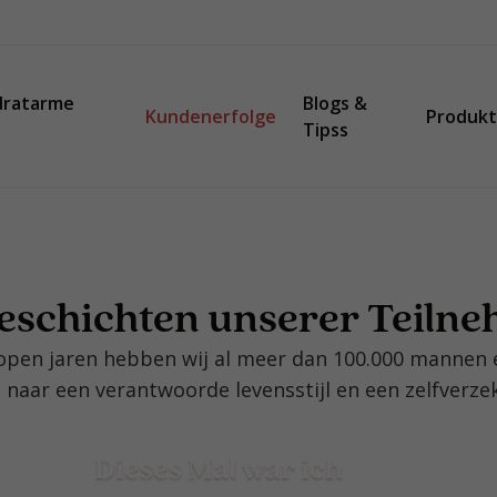
dratarme
Blogs &
Kundenerfolge
Produk
Tipss
geschichten unserer Teiln
lopen jaren hebben wij al meer dan 100.000 mannen
 naar een verantwoorde levensstijl en een zelfverzeke
Dieses Mal war ich