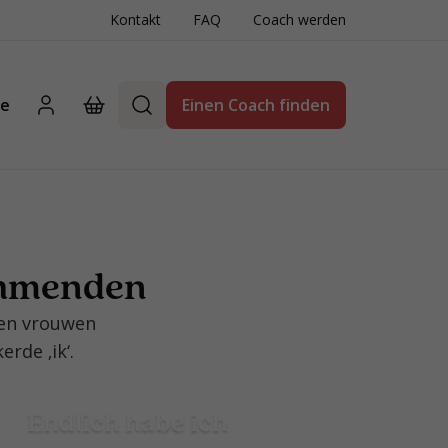
Kontakt
FAQ
Coach werden
te
Einen Coach finden
ehmenden
 en vrouwen
rde ‚ik‘.
Endlich habe ich