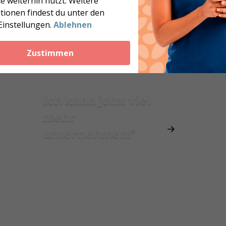
e weiterhin nutzt. Weitere
tionen findest du unter den
Einstellungen.
Ablehnen
Zustimmen
Ich kann jetzt viel
mehr
unternehmen!*