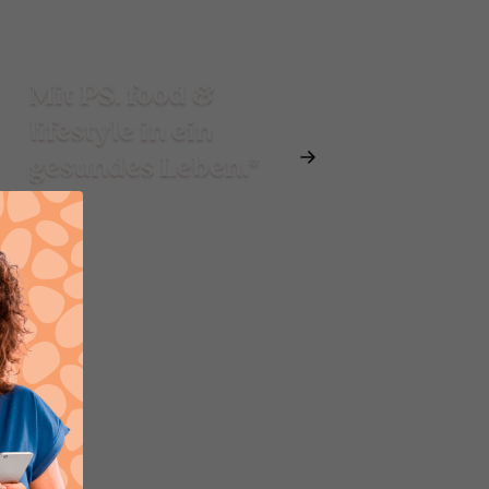
Mit PS. food &
lifestyle in ein
gesundes Leben.*