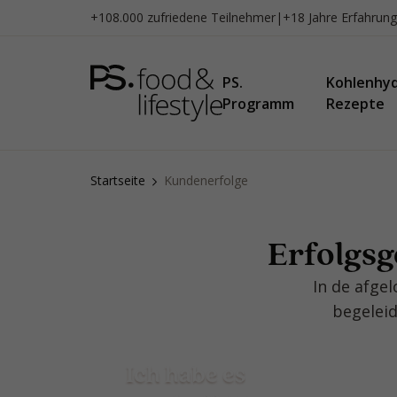
Zum
+108.000 zufriedene Teilnehmer
|
+18 Jahre Erfahrung
Inhalt
springen
PS.
Kohlenhy
Programm
Rezepte
Startseite
Kundenerfolge
Erfolgs
In de afge
begeleid
Ich habe es