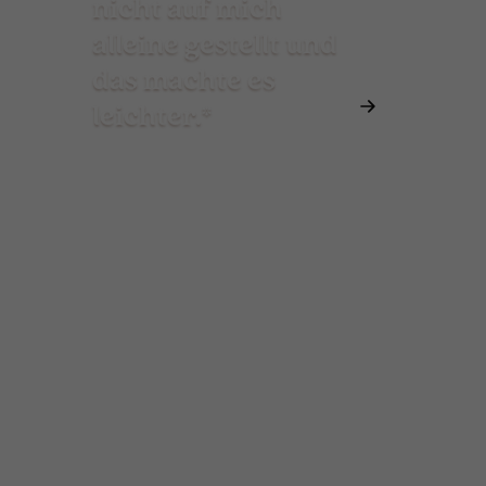
nicht auf mich
alleine gestellt und
das machte es
leichter.*