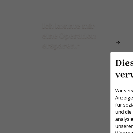
Ich konnte mir
eine Operation
ersparen.*
Die
ver
Wir ver
Anzeige
für soz
und die
analysie
unseren