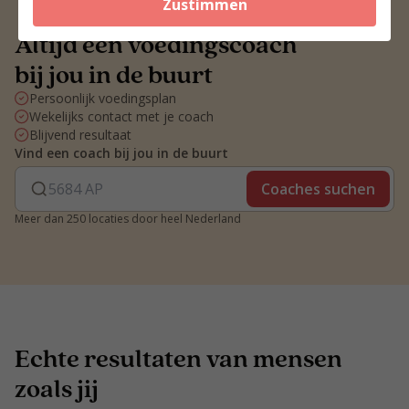
Zustimmen
Altijd een voedingscoach
bij jou in de buurt
Persoonlijk voedingsplan
Wekelijks contact met je coach
Blijvend resultaat
Vind een coach bij jou in de buurt
Coaches suchen
Meer dan 250 locaties door heel Nederland
Echte resultaten van mensen
zoals jij