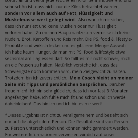
sofort an und verlor jede Woche ein Kilo! Sehr motivierend und
sehr schön ist, dass nicht nur die Kilos betrachtet werden,
sondern vor allem auch auf Fett, Flüssigkeit und
Muskelmasse wert gelegt wird.
Also war ich mir sicher,
dass ich nur Fett und keine Muskeln oder nur Flüssigkeit
verloren habe. Zu meinen Hauptmahlzeiten vermisse ich keine
Nudeln, Brot, Kartoffeln und Reis mehr. Die PS. food & lifestyle-
Produkte sind wirklich lecker und es gibt eine Menge Auswahl.
Ich habe kaum Hunger, da man mit PS. food & lifestyle etwa
sechsmal am Tag essen darf. So fällt es mir nicht schwer, mich
an die Pausen zu halten. Natürlich verstehe ich, dass das
Schwierigste noch kommen wird, mein Zielgewicht zu halten.
Trotzdem bin ich zuversichtlich.
Mein Coach bleibt an meiner
Seite mit Tipps und persönlichen Gesprächen.
Darüber
freue mich! Ich bin sehr glücklich, dass ich vor fast 3 Monaten
angefangen habe, ich fühle mich fit und schön und ich werde
dabeibleiben! Das bin ich und ich bin es mir wert!
*Dieses Ergebnis ist nicht zu verallgemeinern und bezieht sich
nur auf die abgebildete Person. Die Resultate sind von Person
zu Person unterschiedlich und können nicht garantiert werden.
Für weitere Informationen verweisen wir dich auf unser