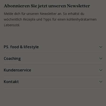
Abonnieren Sie jetzt unseren Newsletter
Melde dich für unseren Newsletter an. So erhältst du
wöchentlich Rezepte und Tipps für einen kohlenhydratarmen
Lebensstil.
PS. food & lifestyle
PS. Programm
Coaching
Kohlenhydratarme Rezepte
Einen Coach finden
Kundenservice
Kundenerfolge
Kundenerfolge
Blogs & Tipps
Bestellung und Lieferung
Kontakt
Blog & Tipps
Produkte
Bezahlung
Als Coach starten
Kontakt
Feedback
089 248 82 95-0
Garantie
info.at@psfoodandlifestyle.com