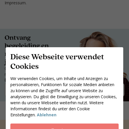
Impressum.
Ontvang
begeleiding en
motivatie die bij
Diese Webseite verwendet
jou past.
Cookies
Ontvang begeleiding en
motivatie die bij jou past.
Wir verwenden Cookies, um Inhalte und Anzeigen zu
Deine Postleitzahl
personalisieren, Funktionen für soziale Medien anbieten
Coaches suchen
zu können und die Zugriffe auf unsere Website zu
analysieren. Du gibst die Einwilligung zu unseren Cookies,
wenn du unsere Webseite weiterhin nutzt. Weitere
Informationen findest du unter den Cookie
Einstellungen.
Ablehnen