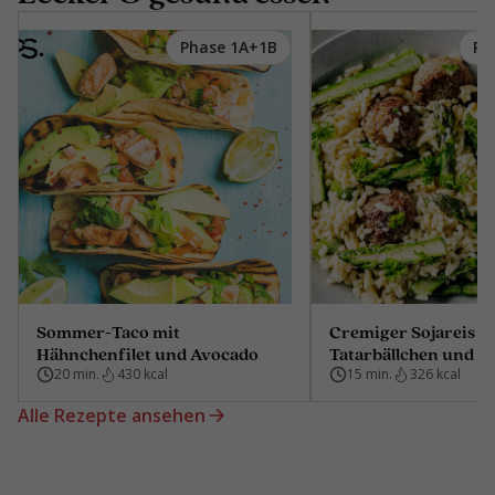
Phase 1A+1B
Ph
Sommer-Taco mit
Cremiger Sojareis m
Hähnchenfilet und Avocado
Tatarbällchen und S
20 min.
430 kcal
15 min.
326 kcal
Alle Rezepte ansehen