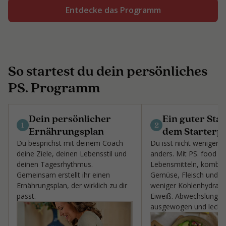
Entdecke das Programm
So startest du dein persönliches
PS. Programm
Dein persönlicher
Ein guter Star
1
2
Ernährungsplan
dem Starterp
Du besprichst mit deinem Coach
Du isst nicht weniger,
deine Ziele, deinen Lebensstil und
anders. Mit PS. food & l
deinen Tagesrhythmus.
Lebensmitteln, kombini
Gemeinsam erstellt ihr einen
Gemüse, Fleisch und Fis
Ernährungsplan, der wirklich zu dir
weniger Kohlenhydrat
passt.
Eiweiß. Abwechslungsre
ausgewogen und lecker